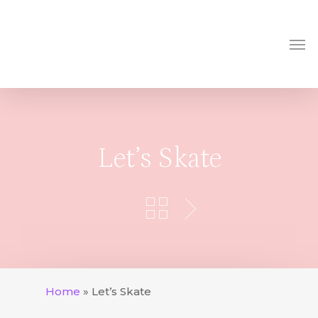
Skip
to
Me
main
content
Let’s Skate
Home
»
Let’s Skate