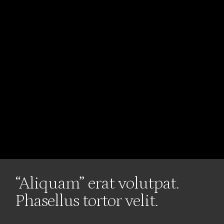
“Aliquam” erat volutpat.
Phasellus tortor velit.